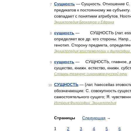
Сущность
— Сущность. Отношение С. 
7
предикатов к постоянному же субъекту
совпадает с понятием атрибутов. Ноо
Энциклопедия Брокгауза и Ефрона
сущность
— СУЩНОСТЬ (лат. essenti
8
определяет все др. его стороны. Напр.,
генотип. Сторону предмета, определя
Энциклопедия эпистемологии и философии 
сущность
— СУЩНОСТЬ, главное, дух, 
9
существо, книжн. естество, книжн. субс
Словарь-тезаурус синонимов русской речи
СУЩНОСТЬ
— (лат. haecceitas этовос
10
обозначающие: С. совокупность сущест
самостоятельного сущего; Я. чувстве
История Философии: Энциклопедия
Страницы
Следующая
→
1
2
3
4
5
6