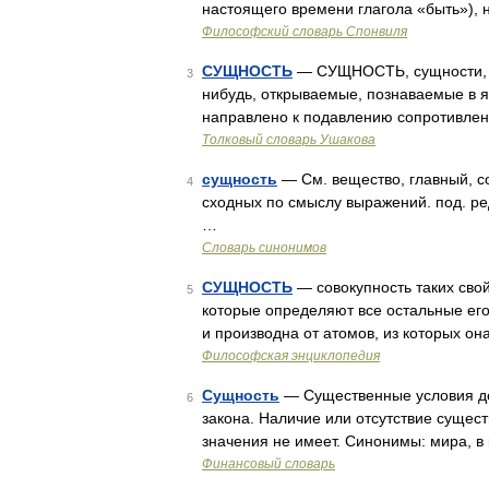
настоящего времени глагола «быть»),
Философский словарь Спонвиля
СУЩНОСТЬ
— СУЩНОСТЬ, сущности, мн
3
нибудь, открываемые, познаваемые в я
направлено к подавлению сопротивле
Толковый словарь Ушакова
сущность
— См. вещество, главный, со
4
сходных по смыслу выражений. под. ред
…
Словарь синонимов
СУЩНОСТЬ
— совокупность таких свой
5
которые определяют все остальные его
и производна от атомов, из которых он
Философская энциклопедия
Сущность
— Существенные условия до
6
закона. Наличие или отсутствие сущес
значения не имеет. Синонимы: мира, 
Финансовый словарь