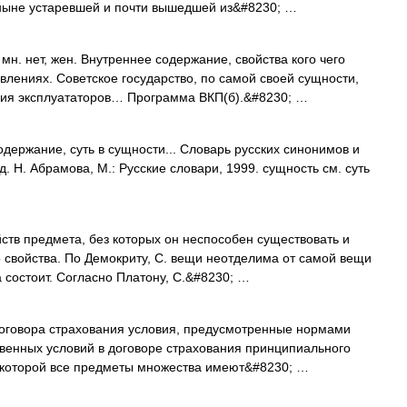
 ныне устаревшей и почти вышедшей из&#8230; …
. нет, жен. Внутреннее содержание, свойства кого чего
влениях. Советское государство, по самой своей сущности,
ния эксплуататоров… Программа ВКП(б).&#8230; …
держание, суть в сущности... Словарь русских синонимов и
. Н. Абрамова, М.: Русские словари, 1999. сущность см. суть
ств предмета, без которых он неспособен существовать и
 свойства. По Демокриту, С. вещи неотделима от самой вещи
а состоит. Согласно Платону, С.&#8230; …
говора страхования условия, предусмотренные нормами
твенных условий в договоре страхования принципиального
в которой все предметы множества имеют&#8230; …