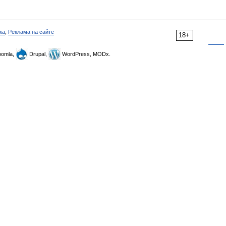
ка
,
Реклама на сайте
18+
omla,
Drupal,
WordPress, MODx.