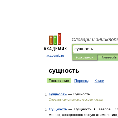
Словари и энциклоп
academic.ru
Толкования
Переводы
сущность
Толкование
Перевод
Книги
сущность
— Сущность …
1
Словарь синонимов русского языка
Сущность
— Сущность ♦ Essence Это 
2
менее, совершенно ясную этимологию,