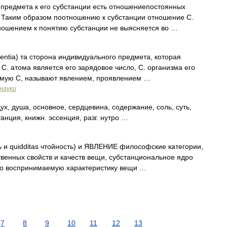
предмета к его субстанции есть отношениепостоянных
. Таким образом поотношению к субстанции отношение С.
тношением к понятию субстанции не выясняется во …
a) та сторона индивидуального предмета, которая
 С. атома является его зарядовое число, С. организма его
емую С, называют явлением, проявлением …
науки
душа, основное, сердцевина, содержание, соль, суть,
танция, книжн. эссенция, разг. нутро …
ть и quidditas чтойность) и ЯВЛЕНИЕ философские категории,
венных свойств и качеств вещи, субстанциональное ядро
нно воспринимаемую характеристику вещи …
7
8
9
10
11
12
13